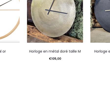
l or
Horloge en métal doré taille M
Horloge e
€
105,00