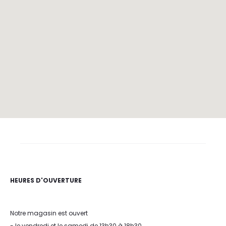
HEURES D'OUVERTURE
Notre magasin est ouvert
- le vendredi et le samedi de 13h30 à 18h30