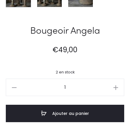
Bougeoir Angela
€
49,00
2 en stock
quantité
de
Bougeoir
Angela
Ajouter au panier