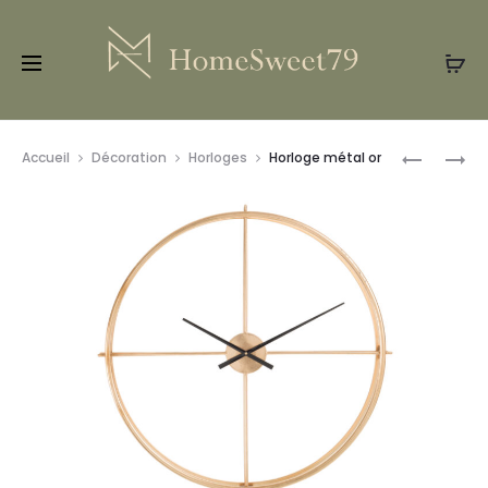
Prod
COLLIER
BOUGEOI
Accueil
Décoration
Horloges
Horloge métal or
TIGER
navig
SUR
PIED