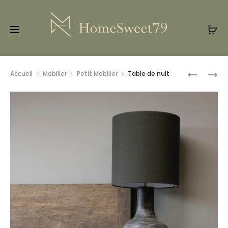
Prod
CABINET
TÊTE
Accueil
Mobilier
Petit Mobilier
Table de nuit
LONDON
DE
navig
LIT
EN
BOIS
ANCIEN