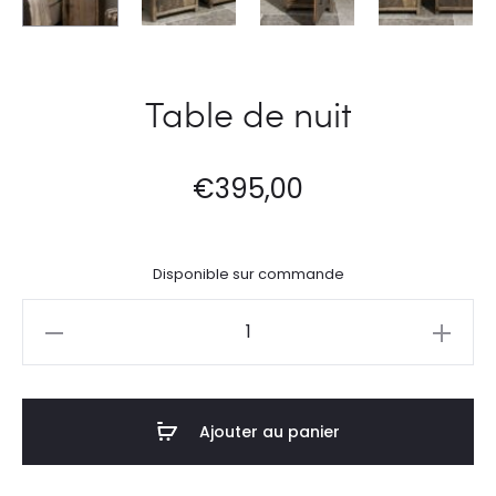
Table de nuit
€
395,00
Disponible sur commande
quantité
de
Table
de
Ajouter au panier
nuit