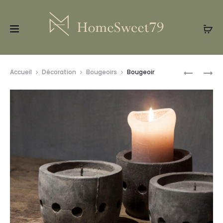
Prod
ÉTAGÈRE
POT
Accueil
Décoration
Bougeoirs
Bougeoir
BOIS
MESSA
navig
L