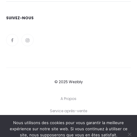
SUIVEZ-NOUS
© 2025 Wezibly
A Propos
Service après-vente
Nous utilisons des cookies pour vous garantir la meilleure
Conditions générales
expérience sur notre site web. Si vous continuez à utiliser ce
site, nous supposerons que vous en êtes satisfait.
Politique de confidentialité