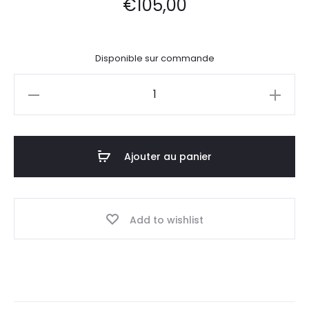
€
105,00
Disponible sur commande
quantité
de
Horloge
en
Ajouter au panier
métal
doré
taille
Add to wishlist
M