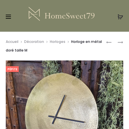
Prod
MIROIR
HORLOGE
Accueil
Décoration
Horloges
Horloge en métal
NOIR
EN
navig
doré taille M
MÉTAL
NOIR
PÉPITE
TAILLE
M