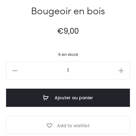
Bougeoir en bois
€
9,00
6 en stock
quantité
de
Bougeoir
en
Ajouter au panier
bois
Add to wishlist