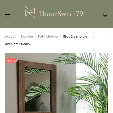
Prod
TABLE
TABLE
Accueil
Mobilier
Petit Mobilier
Étagère murale
D’APPOIN
BASSE
navig
avec tiroir Berlin
CUBE
MEMPHIS
PÉPITE