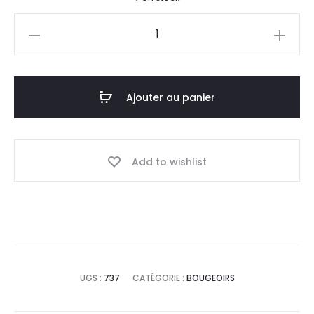
quantité
de
Bougeoir
Jil
Ajouter au panier
S
Add to wishlist
UGS :
737
CATÉGORIE :
BOUGEOIRS