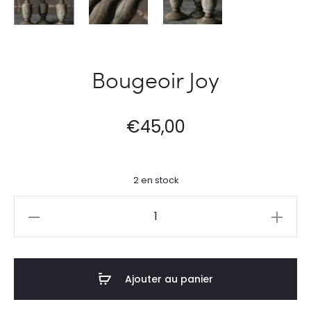
Bougeoir Joy
€
45,00
2 en stock
quantité
de
Bougeoir
Joy
Ajouter au panier