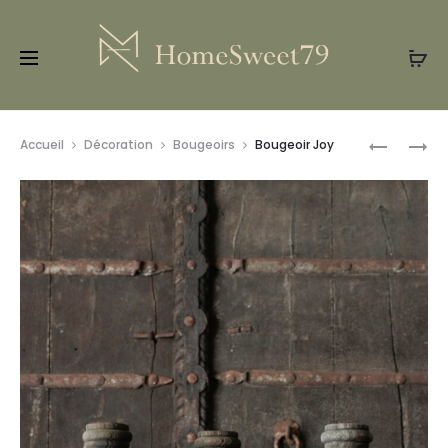
Prod
BOUGEOI
LAMPADA
Accueil
Décoration
Bougeoirs
Bougeoir Joy
ANGELA
EN
navig
BOIS
RUSTIQU