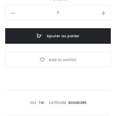
quantité
de
Bougeoir
Jil
Ajouter au panier
L
Add to wishlist
UGS :
741
CATÉGORIE :
BOUGEOIRS