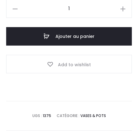
quantité
de
Vase
Sera
Ajouter au panier
Add to wishlist
UGS :
1375
CATÉGORIE :
VASES & POTS