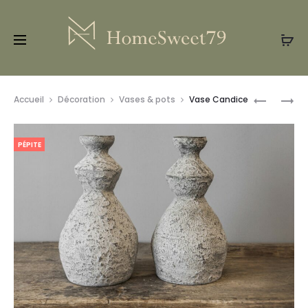
Prod
BOUGEOI
VASE
Accueil
Décoration
Vases & pots
Vase Candice
ANCIEN
SERA
navig
BALUSTR
PÉPITE