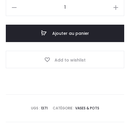
quantité
de
Vase
Candice
Ajouter au panier
Add to wishlist
UGS :
1371
CATÉGORIE :
VASES & POTS