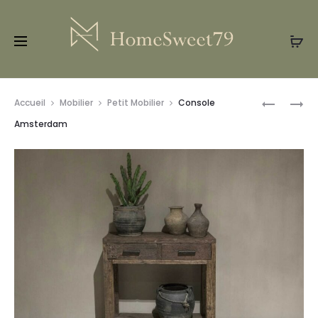
Prod
ARMOIRE
ARMOIRE
Accueil
Mobilier
Petit Mobilier
Console
À
SICILE
navig
Amsterdam
TIROIRS
HANOÏ