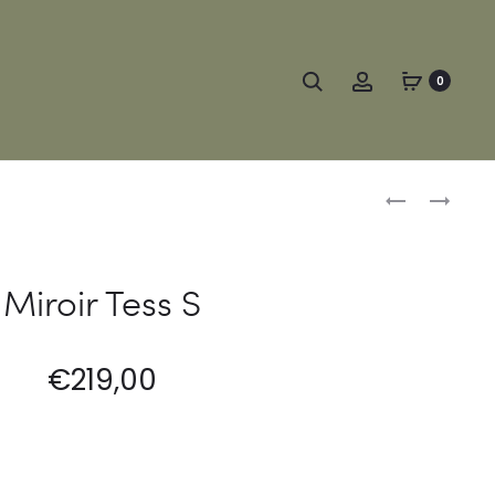
Search
Account
0
Produc
MIROIR
MIROIR
SOFIA
TESS
naviga
S
M
Miroir Tess S
€
219,00