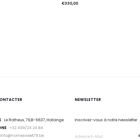
€
330,00
ONTACTER
NEWSLETTER
E
: Le Rotheux, 79,B-6637, Hollange
Inscrivez-vous à notre newsletter
ONE
:
+32 499/24.24.84
:
info@homesweet79.be