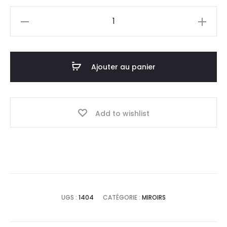
quantité
de
Miroir
rustique
Ajouter au panier
Tribal
s
Add to wishlist
UGS :
1404
CATÉGORIE :
MIROIRS