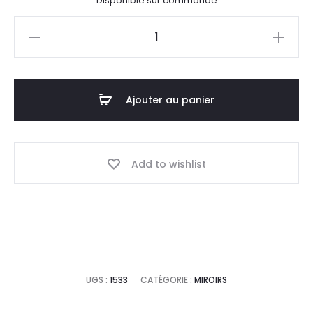
Disponible sur commande
quantité
de
Miroir
en
Ajouter au panier
laiton
Add to wishlist
UGS :
1533
CATÉGORIE :
MIROIRS