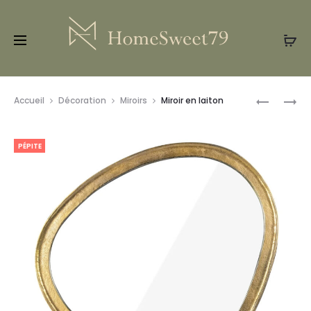
Prod
BOWL
MIROIR
Accueil
Décoration
Miroirs
Miroir en laiton
DANI
NOIR
navig
S
PÉPITE