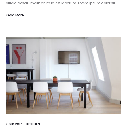
officia deseru mollit anim id est laborum. Lorem ipsum dolor sit
amet, consectetur adipisicing elit, sed do eiusmod tempor
Read More
incididunt…
6 juin 2017
KITCHEN