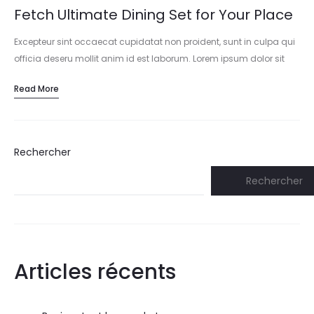
Fetch Ultimate Dining Set for Your Place
Excepteur sint occaecat cupidatat non proident, sunt in culpa qui
officia deseru mollit anim id est laborum. Lorem ipsum dolor sit
amet, consectetur adipisicing elit, sed do eiusmod tempor
Read More
incididunt…
Rechercher
Rechercher
Articles récents