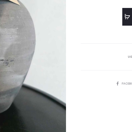
UG
SHARE
FACEB