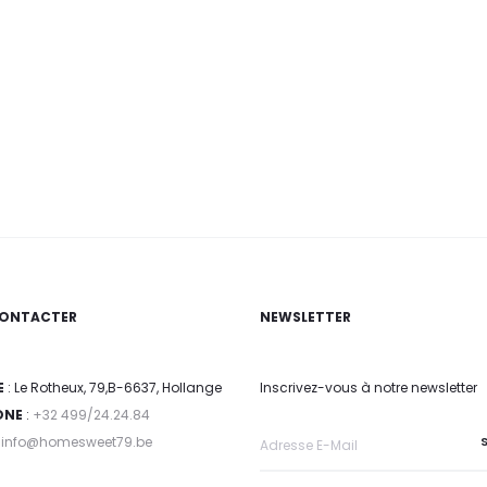
ONTACTER
NEWSLETTER
E
: Le Rotheux, 79,B-6637, Hollange
Inscrivez-vous à notre newsletter
ONE
:
+32 499/24.24.84
:
info@homesweet79.be