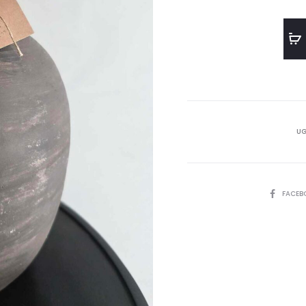
UG
SHARE
FACEB