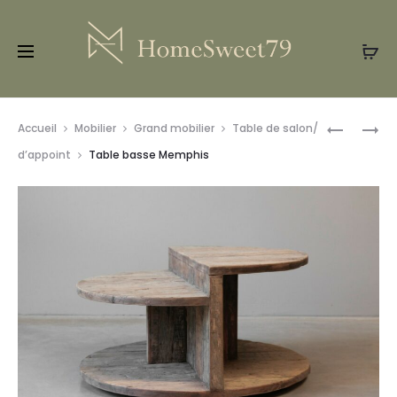
Prod
ÉTAGÈRE
TABLE
Accueil
Mobilier
Grand mobilier
Table de salon/
MURALE
BASSE
navig
d’appoint
Table basse Memphis
AVEC
MASSIVE
TIROIR
BERLIN