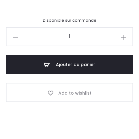
Disponible sur commande
quantité
de
Table
basse
Ajouter au panier
Memphis
Add to wishlist