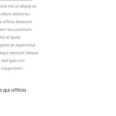
is nisi ut aliquip ex
 cillum dolore eu
i officia deserunt
ptatem accusantium
is et quasi
ptas sit aspernatur
sequi nesciunt. Neque
, sed quia non
 voluptatem.
 qui officia