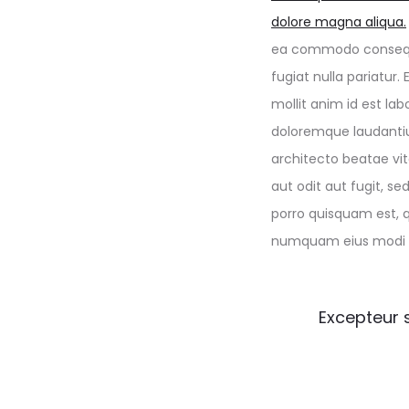
dolore magna aliqua.
ea commodo consequat.
fugiat nulla pariatur
mollit anim id est la
doloremque laudantiu
architecto beatae vi
aut odit aut fugit, s
porro quisquam est, q
numquam eius modi t
Excepteur s