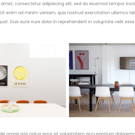
 amet, consectetur adipisicing elit, sed do eiusmod tempor incid
Ut enim ad minim veniam, quis nostrud exercitation ullamco labor
 Duis aute irure dolor in reprehenderit in voluptate velit esse
unde omnis iste natus error sit voluptatem accusantium dolorem