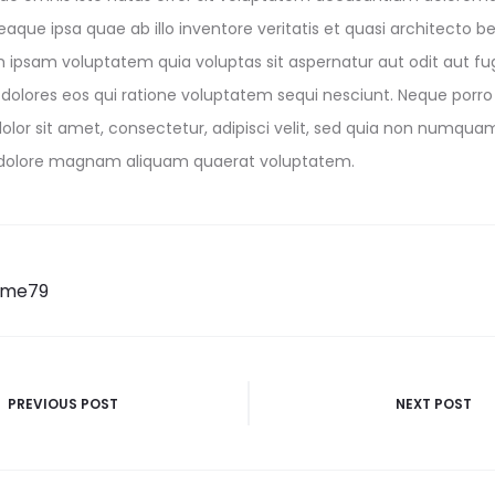
que ipsa quae ab illo inventore veritatis et quasi architecto b
ipsam voluptatem quia voluptas sit aspernatur aut odit aut fug
olores eos qui ratione voluptatem sequi nesciunt. Neque porro
olor sit amet, consectetur, adipisci velit, sed quia non numqu
t dolore magnam aliquam quaerat voluptatem.
ome79
n
PREVIOUS POST
NEXT POST