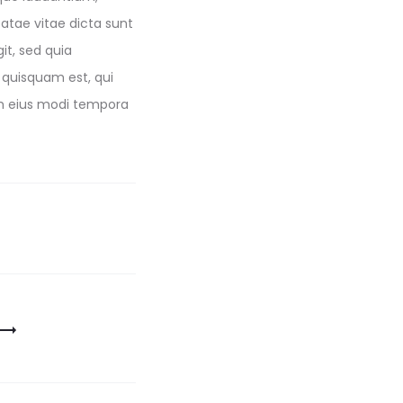
eatae vitae dicta sunt
it, sed quia
 quisquam est, qui
am eius modi tempora