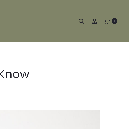
Search
Account
0
 Know