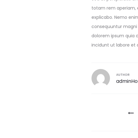
totam rem aperiam, ea
explicabo. Nemo enim 
consequuntur magni d
dolorem ipsum quia d
incidunt ut labore e
AUTHOR
adminH
Navigatio
de
l’article