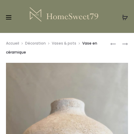
Prod
VASE
CORBEILL
Accueil
Décoration
Vases & pots
Vase en
EN
EN
navig
céramique
BOIS
CÉRAMIQ
L