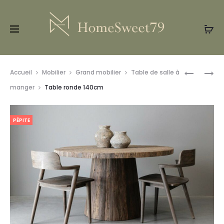
Prod
TABLE
TABLE
Accueil
Mobilier
Grand mobilier
Table de salle à
OVALE
À
navig
manger
Table ronde 140cm
NEW
MANGER
YORK
SAN
PÉPITE
200CM
DIEGO
(EXISTE
EN
240CM)