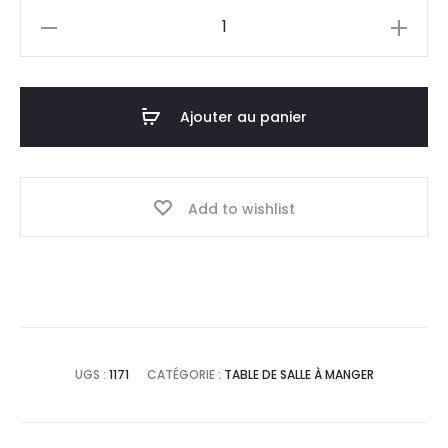
quantité
de
Table
ronde
Ajouter au panier
140cm
Add to wishlist
UGS :
1171
CATÉGORIE :
TABLE DE SALLE À MANGER