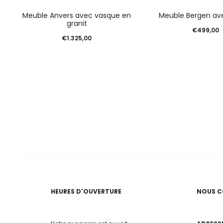
Meuble Anvers avec vasque en
Meuble Bergen ave
granit
€
499,00
€
1.325,00
HEURES D'OUVERTURE
NOUS C