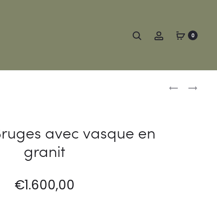
Search
Account
0
Produc
MEUBLE
MEUBLE
LIÈGE
ANVERS
naviga
3
AVEC
TIROIRS
VASQUE
ruges avec vasque en
AVEC
EN
granit
GRANIT
GRANIT
€
1.600,00