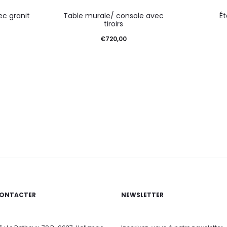
c granit
Table murale/ console avec
Ét
tiroirs
€
720,00
ONTACTER
NEWSLETTER