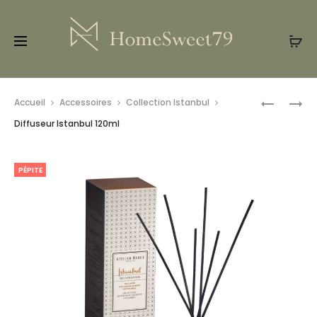
Prod
SUSPENS
DIFFUSEU
Accueil
Accessoires
Collection Istanbul
PALMIER
ISTANBUL
navig
Diffuseur Istanbul 120ml
BOSPHOR
120ML
PÉPITE