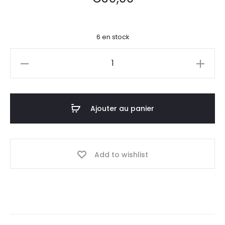
6 en stock
quantité
de
Diffuseur
Istanbul
Ajouter au panier
120ml
Add to wishlist